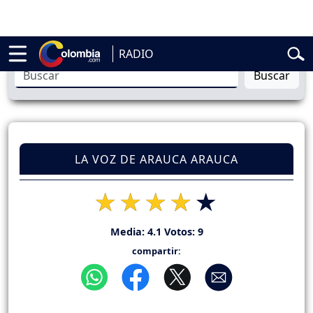
elardo de la Espriella
Vuelta a Colombia
Jorge Alfredo Vargas
Gust
RADIO
Buscar
LA VOZ DE ARAUCA ARAUCA
Media:
4.1
Votos:
9
compartir: