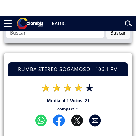
ardo de la Espriella
Vuelta a Colombia
Jorge Alfredo Vargas
Gustav
RADIO
Buscar
RUMBA STEREO SOGAMOSO - 106.1 FM
Media:
4.1
Votos:
21
compartir: