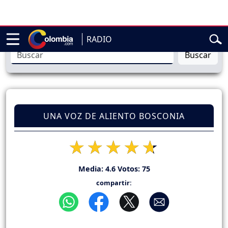
encial de Abelardo de la Espriella
Sigue en vivo la posesión pr
RADIO
Buscar
UNA VOZ DE ALIENTO BOSCONIA
Media:
4.6
Votos:
75
compartir: