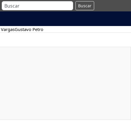
Buscar
 Vargas
Gustavo Petro