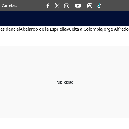
Cartelera
s
esidencial
Abelardo de la Espriella
Vuelta a Colombia
Jorge Alfredo