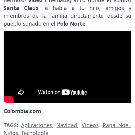
hermoso
video
cinematográfico donde el icónico
Santa Claus
le habla a tu hijo, amigos y
miembros de la familia directamente desde su
pueblo soñado en el
Polo Norte.
Colombia.com
TAGS:
Aplicaciones
,
Navidad
,
Videos
,
Papá Noel
,
Niños
,
Tecnología