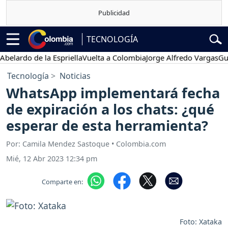
TECNOLOGÍA
rdo de la Espriella
Vuelta a Colombia
Jorge Alfredo Vargas
Gustavo
Tecnología
Noticias
WhatsApp implementará fecha
de expiración a los chats: ¿qué
esperar de esta herramienta?
Por: Camila Mendez Sastoque • Colombia.com
Mié, 12 Abr 2023 12:34 pm
Comparte en:
Foto: Xataka