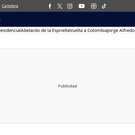
Cartelera
s
esidencial
Abelardo de la Espriella
Vuelta a Colombia
Jorge Alfredo