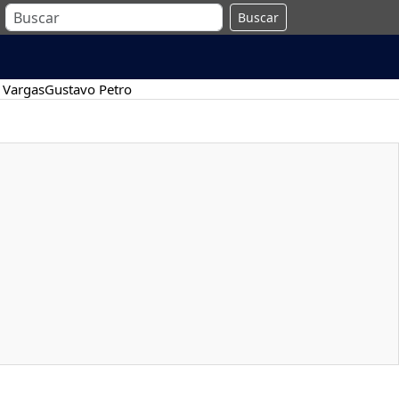
Buscar
 Vargas
Gustavo Petro