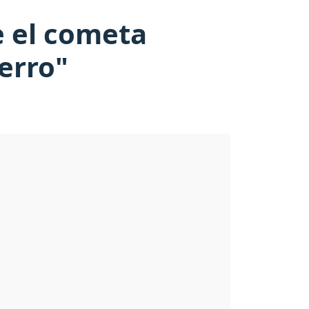
e el cometa
ierro"
.