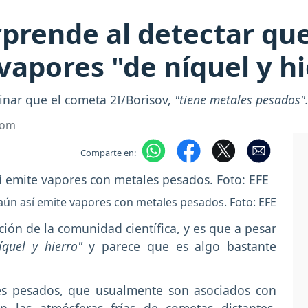
orprende al detectar qu
vapores "de níquel y h
nar que el cometa 2I/Borisov,
"tiene metales pesados"
com
Comparte en:
y aún así emite vapores con metales pesados. Foto: EFE
ción de la comunidad científica, y es que a pesar
íquel y hierro"
y parece que es algo bastante
les pesados, que usualmente son asociados con