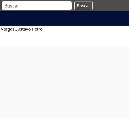
Buscar
 Vargas
Gustavo Petro