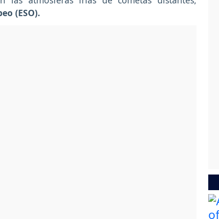
n las atmósferas frías de cometas distantes,
peo (ESO).