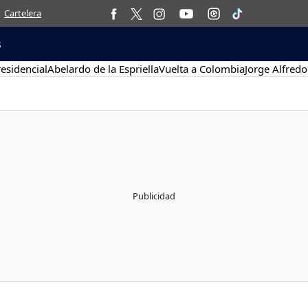
Cartelera
s
esidencial
Abelardo de la Espriella
Vuelta a Colombia
Jorge Alfredo