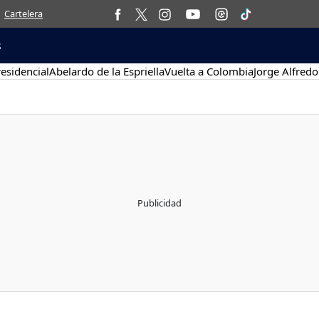
Cartelera
s
esidencial
Abelardo de la Espriella
Vuelta a Colombia
Jorge Alfredo