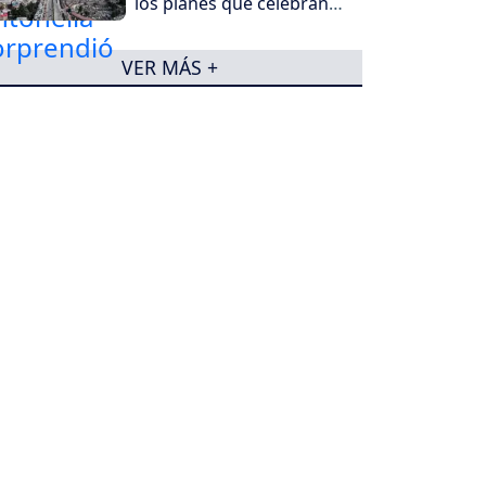
los planes que celebran
hoy los 488 años
VER MÁS +