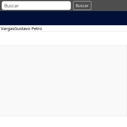
Buscar
 Vargas
Gustavo Petro