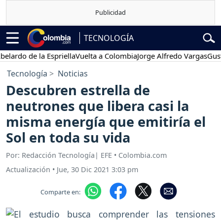
TECNOLOGÍA
o de la Espriella
Vuelta a Colombia
Jorge Alfredo Vargas
Gustavo 
Tecnología
Noticias
Descubren estrella de
neutrones que libera casi la
misma energía que emitiría el
Sol en toda su vida
Por: Redacción Tecnología| EFE • Colombia.com
Actualización
•
Jue, 30 Dic 2021 3:03 pm
Comparte en: