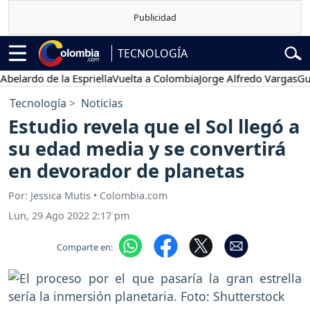
TECNOLOGÍA
rdo de la Espriella
Vuelta a Colombia
Jorge Alfredo Vargas
Gustavo
Tecnología
Noticias
Estudio revela que el Sol llegó a
su edad media y se convertirá
en devorador de planetas
Por: Jessica Mutis • Colombia.com
Lun, 29 Ago 2022 2:17 pm
Comparte en: