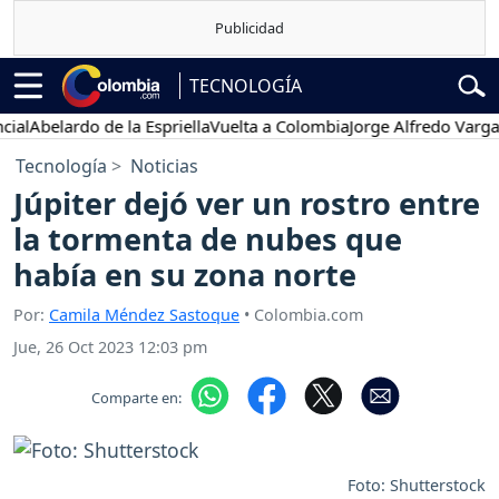
TECNOLOGÍA
belardo de la Espriella
Vuelta a Colombia
Jorge Alfredo Vargas
Gust
Tecnología
Noticias
Júpiter dejó ver un rostro entre
la tormenta de nubes que
había en su zona norte
Por:
Camila Méndez Sastoque
• Colombia.com
Jue, 26 Oct 2023 12:03 pm
Comparte en:
Foto: Shutterstock