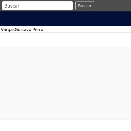
Buscar
 Vargas
Gustavo Petro