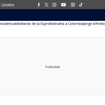
Cartelera
s
esidencial
Abelardo de la Espriella
Vuelta a Colombia
Jorge Alfredo