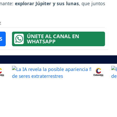
inante:
explorar Júpiter y sus lunas
, que juntos
e
ÚNETE AL CANAL EN
S
WHATSAPP