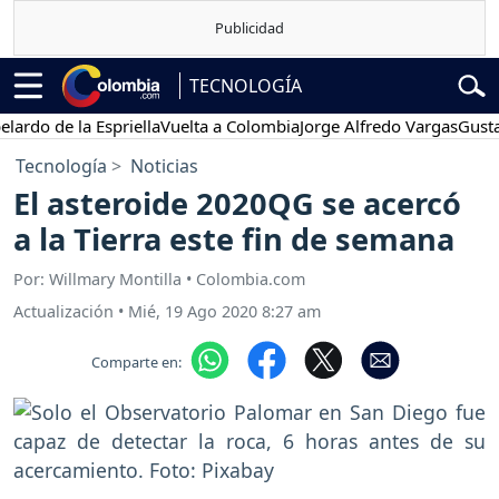
TECNOLOGÍA
 de la Espriella
Vuelta a Colombia
Jorge Alfredo Vargas
Gustavo P
Tecnología
Noticias
El asteroide 2020QG se acercó
a la Tierra este fin de semana
Por: Willmary Montilla • Colombia.com
Actualización
•
Mié, 19 Ago 2020 8:27 am
Comparte en: