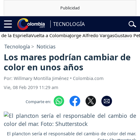
TECNOLOGÍA
 Espriella
Vuelta a Colombia
Jorge Alfredo Vargas
Gustavo Petro
Tecnología
Noticias
Los mares podrían cambiar de
color en unos años
Por: Willmary Montilla Jiménez • Colombia.com
Vie, 08 Feb 2019 11:29 am
Comparte en:
El plancton sería el responsable del cambio de color del mar.