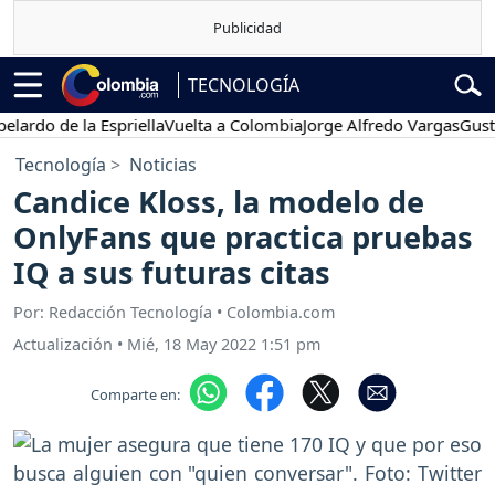
TECNOLOGÍA
do de la Espriella
Vuelta a Colombia
Jorge Alfredo Vargas
Gustavo 
Tecnología
Noticias
Candice Kloss, la modelo de
OnlyFans que practica pruebas
IQ a sus futuras citas
Por: Redacción Tecnología • Colombia.com
Actualización
•
Mié, 18 May 2022 1:51 pm
Comparte en: