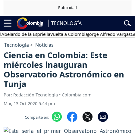
TECNOLOGÍA
ardo de la Espriella
Vuelta a Colombia
Jorge Alfredo Vargas
Gustav
Tecnología
Noticias
Ciencia en Colombia: Este
miércoles inauguran
Observatorio Astronómico en
Tunja
Por: Redacción Tecnología • Colombia.com
Mar, 13 Oct 2020 5:44 pm
Comparte en: