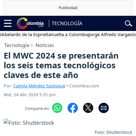
TECNOLOGÍA
elardo de la Espriella
Vuelta a Colombia
Jorge Alfredo Vargas
Gusta
Tecnología
Noticias
El MWC 2024 se presentarán
los seis temas tecnológicos
claves de este año
Por:
Camila Méndez Sastoque
• Colombia.com
Mié, 24 Abr 2024 5:35 pm
Comparte en:
Foto: Shutterstock