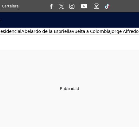
Cartelera
s
esidencial
Abelardo de la Espriella
Vuelta a Colombia
Jorge Alfredo