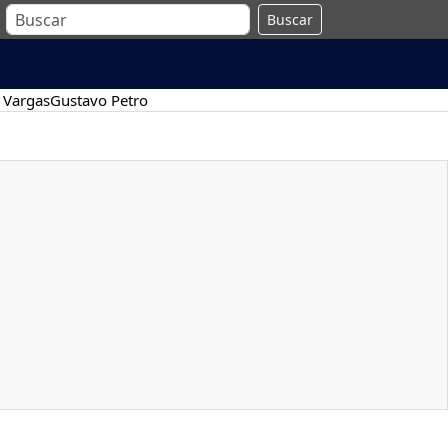
Buscar
 Vargas
Gustavo Petro