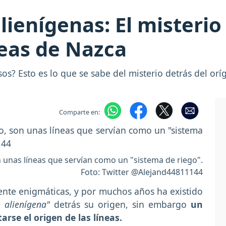
ienígenas: El misterio
neas de Nazca
rsos? Esto es lo que se sabe del misterio detrás del or
Comparte en:
n unas líneas que servían como un "sistema de riego".
Foto: Twitter @Alejand44811144
ente enigmáticas, y por muchos años ha existido
n alienígena"
detrás su origen, sin embargo
un
tarse el origen de las líneas.