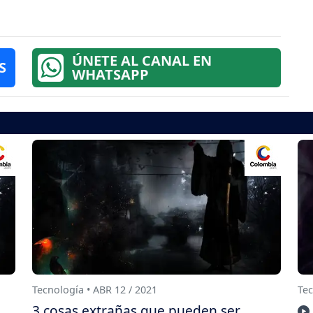
ÚNETE AL CANAL EN
S
WHATSAPP
Tecnología • ABR 12 / 2021
Tec
3 cosas extrañas que pueden ser