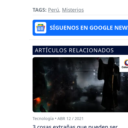
TAGS:
Perú
,
Misterios
SÍGUENOS EN GOOGLE NEW
ARTÍCULOS RELACIONADOS
Tecnología • ABR 12 / 2021
3 cosas extrañas que pueden ser