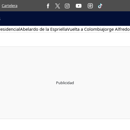
Cartelera
s
esidencial
Abelardo de la Espriella
Vuelta a Colombia
Jorge Alfredo