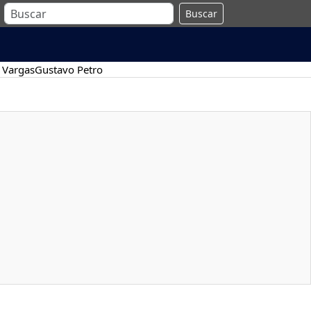
Buscar
 Vargas
Gustavo Petro