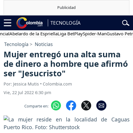
TECNOLOGÍA
l
Abelardo de la Espriella
Liga BetPlay
Spider-Man
Gustavo Petro
Tecnología
Noticias
Mujer entregó una alta suma
de dinero a hombre que afirmó
ser "Jesucristo"
Por: Jessica Mutis • Colombia.com
Vie, 22 Jul 2022 6:30 pm
Comparte en: