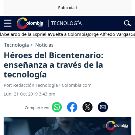
TECNOLOGÍA
do de la Espriella
Vuelta a Colombia
Jorge Alfredo Vargas
Gustavo 
Tecnología
Noticias
Héroes del Bicentenario:
enseñanza a través de la
tecnología
Por: Redacción Tecnología • Colombia.com
Lun, 21 Oct 2019 3:43 pm
Comparte en: