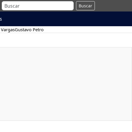
Buscar
s
 Vargas
Gustavo Petro