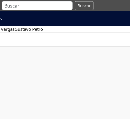
Buscar
s
 Vargas
Gustavo Petro