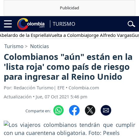
TURISMO
rdo de la Espriella
Vuelta a Colombia
Jorge Alfredo Vargas
Gustavo
Turismo
Noticias
Colombianos "aún" están en la
'lista roja' como país de riesgo
para ingresar al Reino Unido
Por: Redacción Turismo| EFE • Colombia.com
Actualización
•
Jue, 07 Oct 2021 5:46 pm
Comparte en: