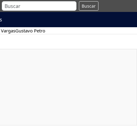
Buscar
s
 Vargas
Gustavo Petro