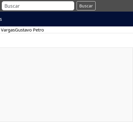
Buscar
s
 Vargas
Gustavo Petro