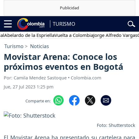
TURISMO
elardo de la Espriella
Vuelta a Colombia
Jorge Alfredo Vargas
Gusta
Turismo
Noticias
Movistar Arena: Conoce los
próximos eventos en Bogotá
Por: Camila Mendez Sastoque • Colombia.com
Jue, 27 Jul 2023 1:25 pm
Comparte en:
Foto: Shutterstock
El Movistar Arena ha presentado su cartelera para