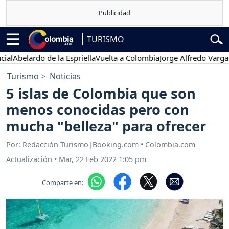
TURISMO
elardo de la Espriella
Vuelta a Colombia
Jorge Alfredo Vargas
Gust
Turismo
Noticias
5 islas de Colombia que son
menos conocidas pero con
mucha "belleza" para ofrecer
Por: Redacción Turismo|Booking.com • Colombia.com
Actualización
•
Mar, 22 Feb 2022 1:05 pm
Comparte en: