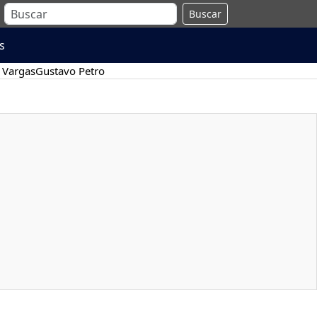
Buscar
s
 Vargas
Gustavo Petro