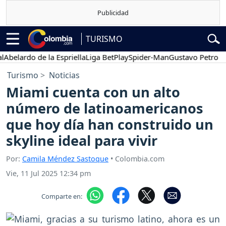
TURISMO
lardo de la Espriella
Liga BetPlay
Spider-Man
Gustavo Petro
Pos
Turismo
Noticias
Miami cuenta con un alto
número de latinoamericanos
que hoy día han construido un
skyline ideal para vivir
Por:
Camila Méndez Sastoque
• Colombia.com
Vie, 11 Jul 2025 12:34 pm
Comparte en: