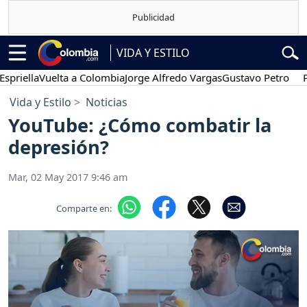
VIDA Y ESTILO
la
Vuelta a Colombia
Jorge Alfredo Vargas
Gustavo Petro
Posesió
Vida y Estilo
Noticias
YouTube: ¿Cómo combatir la
depresión?
Mar, 02 May 2017 9:46 am
Comparte en: