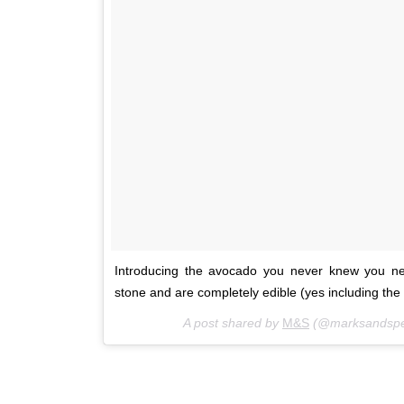
Introducing the avocado you never knew you ne
stone and are completely edible (yes including the 
A post shared by
M&S
(@marksandspe