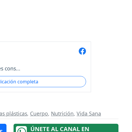
s cons...
licación completa
as plásticas
,
Cuerpo
,
Nutrición
,
Vida Sana
ÚNETE AL CANAL EN
S