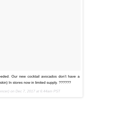
eded. Our new cocktail avocados don’t have a
skin) In stores now in limited supply. ??????
ncer) on
Dec 7, 2017 at 6:44am PST