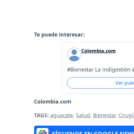
Te puede interesar:
Colombia.com
#Bienestar La indigestión e
Ver pub
Colombia.com
TAGS:
aguacate
,
Salud
,
Bienestar
,
Cirugí
SÍGUENOS EN GOOGLE NEW