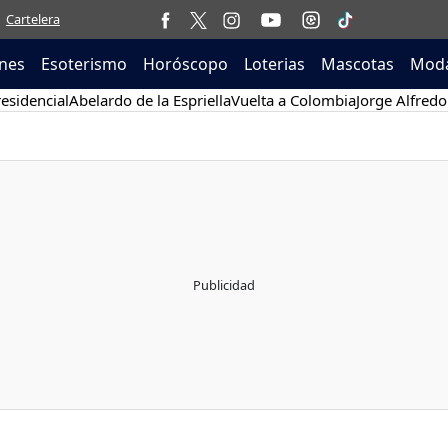
Cartelera
nes
Esoterismo
Horóscopo
Loterias
Mascotas
Moda
esidencial
Abelardo de la Espriella
Vuelta a Colombia
Jorge Alfredo