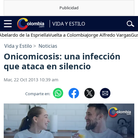
VIDA Y ESTILO
o de la Espriella
Vuelta a Colombia
Jorge Alfredo Vargas
Gustavo P
Vida y Estilo
Noticias
Onicomicosis: una infección
que ataca en silencio
Mar, 22 Oct 2013 10:39 am
Comparte en: