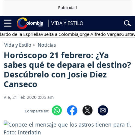
VIDA Y ESTILO
e la Espriella
Vuelta a Colombia
Jorge Alfredo Vargas
Gustavo Pet
Vida y Estilo
Noticias
Horóscopo 21 febrero: ¿Ya
sabes qué te depara el destino?
Descúbrelo con Josie Diez
Canseco
Vie, 21 Feb 2020 0:05 am
Comparte en: