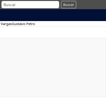
Buscar
 Vargas
Gustavo Petro