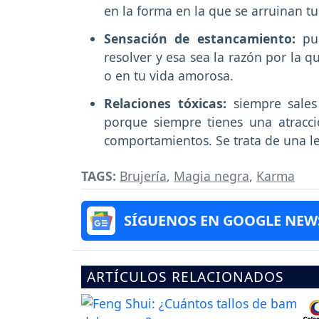
en la forma en la que se arruinan tu
Sensación de estancamiento:
pue
resolver y esa sea la razón por la q
o en tu vida amorosa.
Relaciones tóxicas:
siempre sales
porque siempre tienes una atracci
comportamientos. Se trata de una l
TAGS:
Brujería
,
Magia negra
,
Karma
SÍGUENOS EN GOOGLE NEW
ARTÍCULOS RELACIONADOS