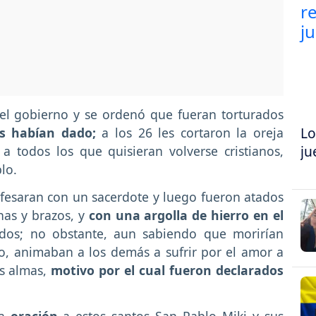
el gobierno y se ordenó que fueran torturados
Lo
es habían dado;
a los 26 les cortaron la oreja
ju
 a todos los que quisieran volverse cristianos,
lo.
nfesaran con un sacerdote y luego fueron atados
nas y brazos, y
con una argolla de hierro en el
ados; no obstante, aun sabiendo que morirían
o, animaban a los demás a sufrir por el amor a
as almas,
motivo por el cual fueron declarados
a
oración
a estos santos San Pablo Miki y sus