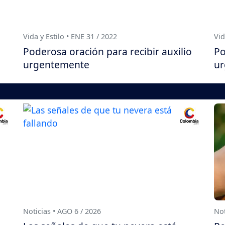
Vida y Estilo • ENE 31 / 2022
Vid
Poderosa oración para recibir auxilio
Po
urgentemente
ur
Noticias • AGO 6 / 2026
Not