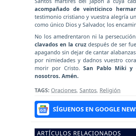
Santos mártires del Japón a cuya ca
acompañado de veinticinco herma
testimonio cristiano y vuestra alegría u
como único Dios y Salvador, los encamin
No los amedrentaron ni la persecución
clavados en la cruz
después de ser fue
apagando sin dejar de cantar alabanzas
por nimiedades y dadnos vuestro cora
morir por Cristo.
San Pablo Miki y 
nosotros. Amén.
TAGS:
Oraciones
,
Santos
,
Religión
SÍGUENOS EN GOOGLE NEW
ARTÍCULOS RELACIONADOS