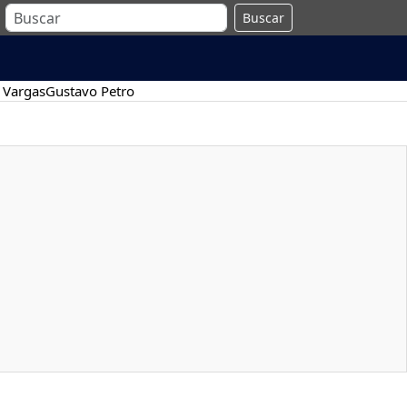
Buscar
 Vargas
Gustavo Petro