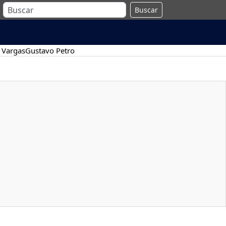
Buscar
 Vargas
Gustavo Petro