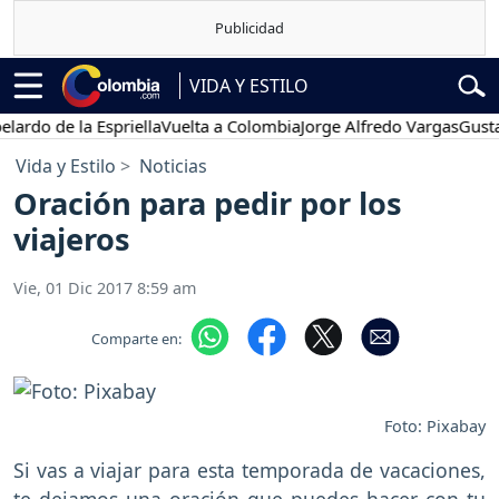
VIDA Y ESTILO
de la Espriella
Vuelta a Colombia
Jorge Alfredo Vargas
Gustavo Pe
Vida y Estilo
Noticias
Oración para pedir por los
viajeros
Vie, 01 Dic 2017 8:59 am
Comparte en:
Foto: Pixabay
Si vas a viajar para esta temporada de vacaciones,
te dejamos una oración que puedes hacer con tu