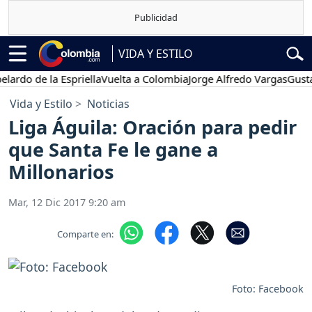
VIDA Y ESTILO
de la Espriella
Vuelta a Colombia
Jorge Alfredo Vargas
Gustavo Pe
Vida y Estilo
Noticias
Liga Águila: Oración para pedir
que Santa Fe le gane a
Millonarios
Mar, 12 Dic 2017 9:20 am
Comparte en:
Foto: Facebook