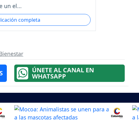
 un el...
licación completa
Bienestar
ÚNETE AL CANAL EN
S
WHATSAPP