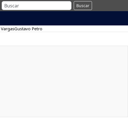
Buscar
 Vargas
Gustavo Petro