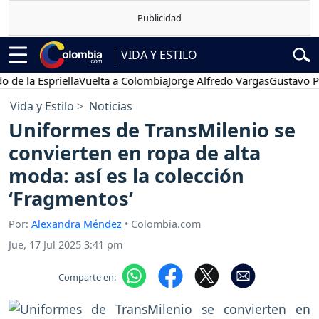
VIDA Y ESTILO
 Espriella
Vuelta a Colombia
Jorge Alfredo Vargas
Gustavo Petro
Vida y Estilo
Noticias
Uniformes de TransMilenio se
convierten en ropa de alta
moda: así es la colección
‘Fragmentos’
Por:
Alexandra Méndez
• Colombia.com
Jue, 17 Jul 2025 3:41 pm
Comparte en: