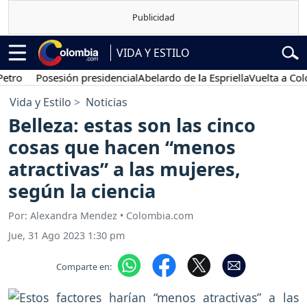
VIDA Y ESTILO
 Interés:
Posesión presidencial
Abelardo de la Espriella
Vuelta a C
Vida y Estilo
Noticias
Belleza: estas son las cinco
cosas que hacen “menos
atractivas” a las mujeres,
según la ciencia
Por: Alexandra Mendez • Colombia.com
Jue, 31 Ago 2023 1:30 pm
Comparte en: