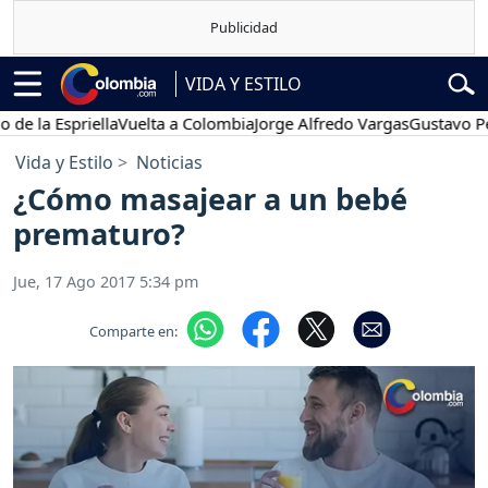
VIDA Y ESTILO
Espriella
Vuelta a Colombia
Jorge Alfredo Vargas
Gustavo Petro
Vida y Estilo
Noticias
¿Cómo masajear a un bebé
prematuro?
Jue, 17 Ago 2017 5:34 pm
Comparte en: