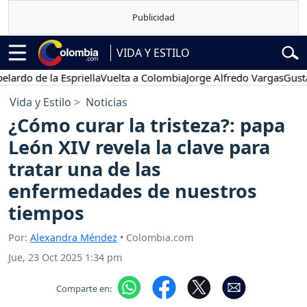
VIDA Y ESTILO
 de la Espriella
Vuelta a Colombia
Jorge Alfredo Vargas
Gustavo P
Vida y Estilo
Noticias
¿Cómo curar la tristeza?: papa
León XIV revela la clave para
tratar una de las
enfermedades de nuestros
tiempos
Por:
Alexandra Méndez
• Colombia.com
Jue, 23 Oct 2025 1:34 pm
Comparte en: