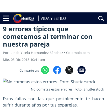
elardo de la Espriella
Vuelta a Colombia
Jorge Alfredo Vargas
Gust
VIDA Y ESTILO
Vida y Estilo
Pareja
9 errores típicos que
cometemos al terminar con
nuestra pareja
Por: Linda Yicela Hernández Sánchez • Colombia.com
Mié, 05 Dic 2018 10:41 am
Comparte en:
No cometas estos errores. Foto: Shutterstock
Estas fallas son las que posiblemente te hacen
sufrir durante años por tus exparejas.