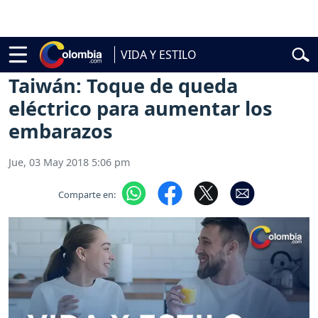
belardo de la Espriella
Vuelta a Colombia
Jorge Alfredo Vargas
Gus
VIDA Y ESTILO
Vida y Estilo
Pareja
Taiwán: Toque de queda
eléctrico para aumentar los
embarazos
Jue, 03 May 2018 5:06 pm
Comparte en: