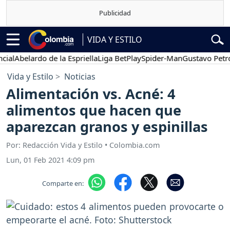
VIDA Y ESTILO
Abelardo de la Espriella
Liga BetPlay
Spider-Man
Gustavo Petro
P
Vida y Estilo
Noticias
Alimentación vs. Acné: 4
alimentos que hacen que
aparezcan granos y espinillas
Por: Redacción Vida y Estilo • Colombia.com
Lun, 01 Feb 2021 4:09 pm
Comparte en: