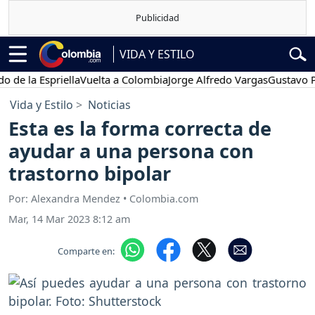
VIDA Y ESTILO
la Espriella
Vuelta a Colombia
Jorge Alfredo Vargas
Gustavo Petro
Vida y Estilo
Noticias
Esta es la forma correcta de
ayudar a una persona con
trastorno bipolar
Por: Alexandra Mendez • Colombia.com
Mar, 14 Mar 2023 8:12 am
Comparte en: