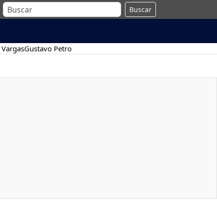
Buscar
 Vargas
Gustavo Petro